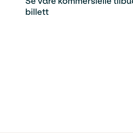
Se våre kommersielle tilbu
billett