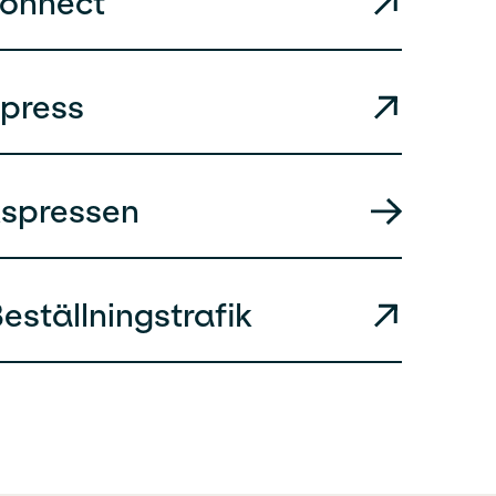
Connect
xpress
kspressen
eställningstrafik