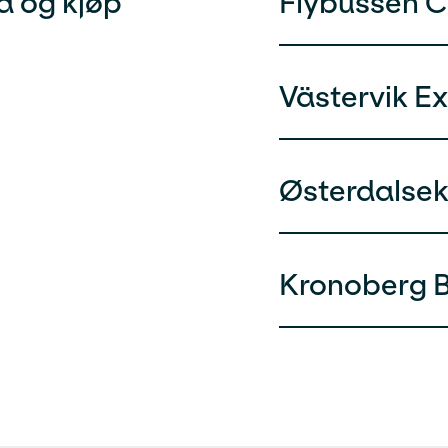
d og kjøp
Flybussen 
Västervik E
Østerdalse
Kronoberg B