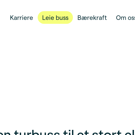
Karriere
Leie buss
Bærekraft
Om os
n turbuss til et stort e