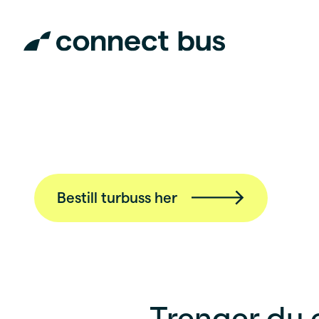
Bestill turbuss her
Trenger du e