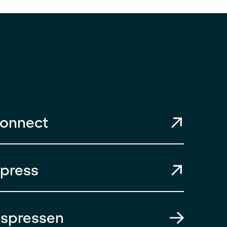
Connect
xpress
kspressen