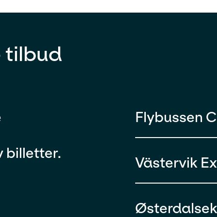
 tilbud
e
Flybussen 
billetter.
Västervik E
Østerdalse